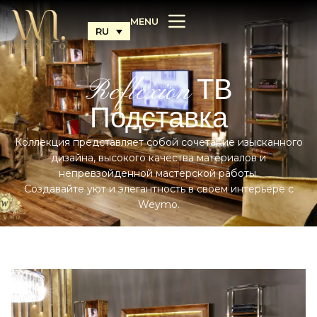
MENU
RU
Reflexion ТВ
Подставка
Коллекция представляет собой сочетание изысканного
дизайна, высокого качества материалов и
непревзойденной мастерской работы.
Создавайте уют и элегантность в своем интерьере с
Weymo.