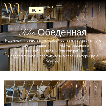
MENU
RU
Soho Обеденная
Коллекция представляет собой сочетание изысканного
дизайна, высокого качества материалов и
непревзойденной мастерской работы.
Создавайте уют и элегантность в своем интерьере с
Weymo.